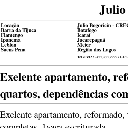
Julio
Locação
Julio Bogoricin - CRE
Barra da Tijuca
Botafogo
Flamengo
Icaraí
Ipanema
Jacarepaguá
Leblon
Meier
Saens Pena
Região dos Lagos
Tel./Cel.:
/ +(55) (22) 99971-16
Exelente apartamento, ref
quartos, dependências com
Exelente apartamento, reformado, 
completas, 1vaga escriturada.