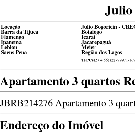
Julio
Locação
Julio Bogoricin - CRE
Barra da Tijuca
Botafogo
Flamengo
Icaraí
Ipanema
Jacarepaguá
Leblon
Meier
Saens Pena
Região dos Lagos
Tel./Cel.:
/ +(55) (22) 99971-16
Apartamento 3 quartos Re
JBRB214276 Apartamento 3 quarto
Endereço do Imóvel